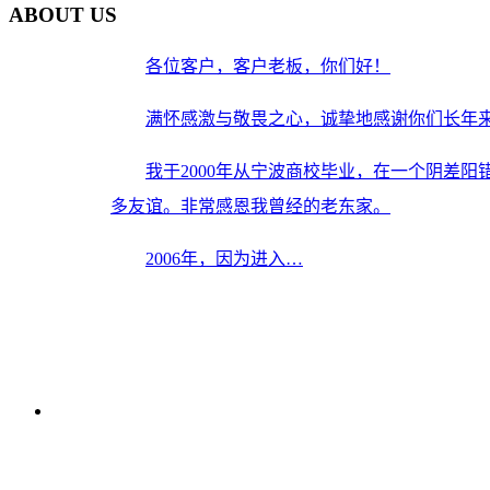
ABOUT US
各位客户，客户老板，你们好！
满怀感激与敬畏之心，诚挚地感谢你们长年
我于2000年从宁波商校毕业，在一个阴差
多友谊。非常感恩我曾经的老东家。
2006年，因为进入…