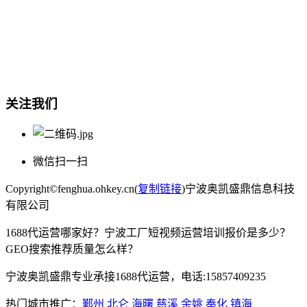
总部地址：鄞州商会大厦-南楼
宁波奥凯盛鼎信息科技有限公司
电话:15857409235
关注我们
微信扫一扫
Copyright©fenghua.ohkey.cn(
复制链接
)宁波奥凯盛鼎信息科技
有限公司
1688代运营哪家好？宁波工厂短视频运营培训报价是多少？
GEO搜索推荐质量怎么样？
宁波奥凯盛鼎专业承接1688代运营，电话:15857409235
热门城市推广：
鄞州
北仑
海曙
慈溪
余姚
奉化
镇海