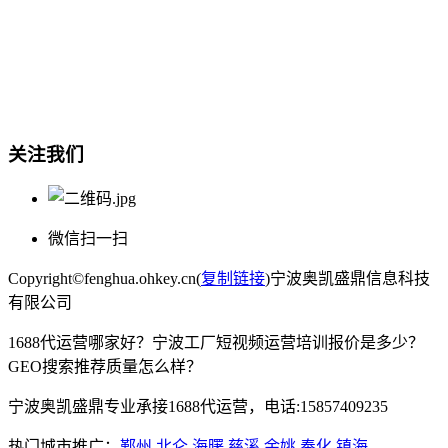
总部地址：鄞州商会大厦-南楼
宁波奥凯盛鼎信息科技有限公司
电话:15857409235
关注我们
微信扫一扫
Copyright©fenghua.ohkey.cn(
复制链接
)宁波奥凯盛鼎信息科技
有限公司
1688代运营哪家好？宁波工厂短视频运营培训报价是多少？
GEO搜索推荐质量怎么样？
宁波奥凯盛鼎专业承接1688代运营，电话:15857409235
热门城市推广：
鄞州
北仑
海曙
慈溪
余姚
奉化
镇海