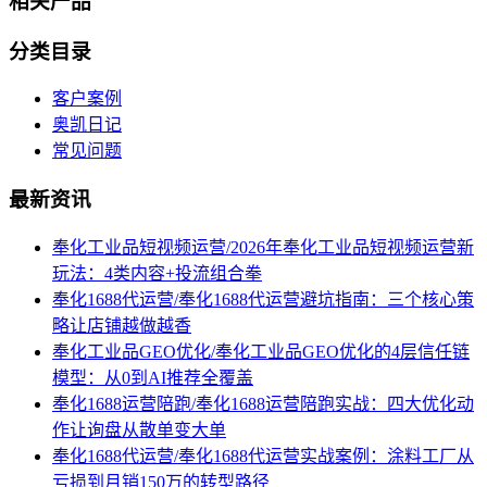
相关产品
分类目录
客户案例
奥凯日记
常见问题
最新资讯
奉化工业品短视频运营/2026年奉化工业品短视频运营新
玩法：4类内容+投流组合拳
奉化1688代运营/奉化1688代运营避坑指南：三个核心策
略让店铺越做越香
奉化工业品GEO优化/奉化工业品GEO优化的4层信任链
模型：从0到AI推荐全覆盖
奉化1688运营陪跑/奉化1688运营陪跑实战：四大优化动
作让询盘从散单变大单
奉化1688代运营/奉化1688代运营实战案例：涂料工厂从
亏损到月销150万的转型路径