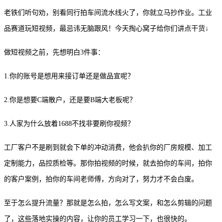
老铁们听句劝，别看同行拍车间流水线火了，你就立马抄作业。工业
品赛道玩短视频，最忌讳无脑跟风！今天掏心窝子给你们讲点干货
↓
做短视频之前，先想明白
3件事：
1.你的账号是想用来接订单还是做品宣呢？
2.你是想要C端散户，还是要B端大老板呢？
3.人家为什么放着1688不找非要刷你视频？
工厂客户不是刷到就会下单的冲动消费，他会扒你的厂房规模、加工
定制能力，品控质检等。那你拍视频的时候，就去拍你的车间，拍你
的客户案例，拍你的车间老师傅，方向对了，努力才不会白废。
至于怎么提升流量？那就是怎么拍，怎么写文案，和怎么剪辑的问题
了，这些落地实操的内容，让你的员工学习一下，也很快的。