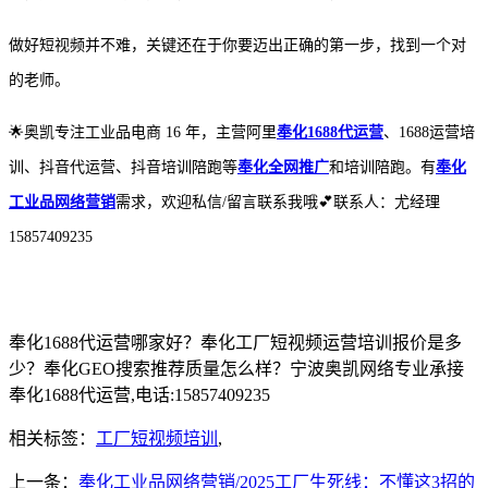
做好短视频并不难，关键还在于你要迈出正确的第一步，找到一个对
的老师。
🌟
奥凯专注工业品电商
16 年，主营阿里
奉化1688代运营
、1688运营培
训、抖音代运营、抖音培训陪跑等
奉化全网推广
和培训陪跑。有
奉化
工业品网络营销
需求，欢迎私信/留言联系我哦
💕
联系人：尤经理
15857409235
奉化1688代运营哪家好？奉化工厂短视频运营培训报价是多
少？奉化GEO搜索推荐质量怎么样？宁波奥凯网络专业承接
奉化1688代运营,电话:15857409235
相关标签：
工厂短视频培训
,
上一条：
奉化工业品网络营销/2025工厂生死线：不懂这3招的