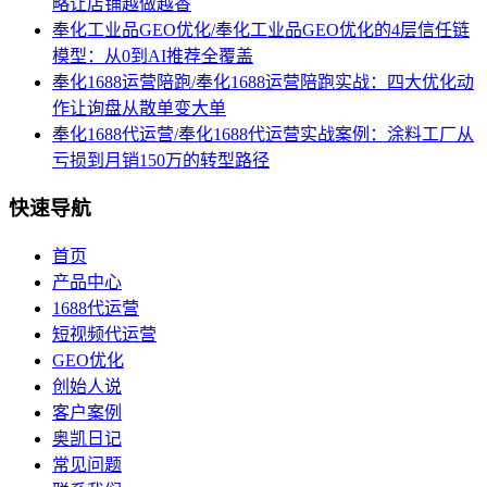
略让店铺越做越香
奉化工业品GEO优化/奉化工业品GEO优化的4层信任链
模型：从0到AI推荐全覆盖
奉化1688运营陪跑/奉化1688运营陪跑实战：四大优化动
作让询盘从散单变大单
奉化1688代运营/奉化1688代运营实战案例：涂料工厂从
亏损到月销150万的转型路径
快速导航
首页
产品中心
1688代运营
短视频代运营
GEO优化
创始人说
客户案例
奥凯日记
常见问题