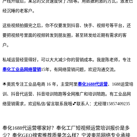
产线升级后，某总的交货速度快了2倍等。用数据刺激的方式，激发已
经沉睡的老客户。
这些视频拍摄完之后，你不仅要发到抖音、快手、视频号等平台，还
要把视频号里面的视频转发到朋友圈，甚至转发给近期有需求的客
户。
私域运营经营得好，可以大大减少你的营销成本。我是陈老师，专注
奉化工业品网络营销
15年，有网络营销问题，欢迎沟通交流。
🌟奥凯专注工业品电商 16 年，主营阿里
奉化1688代运营
、1688运营培
训、抖音代运营、抖音培训陪跑等全网推广和培训陪跑。有工业品网
络营销需求，欢迎私信/留言联系我哦💕联系人：尤经理15857409235
奉化1688代运营哪家好？奉化工厂短视频运营培训报价是多
少？奉化GEO搜索推荐质量怎么样？宁波奥凯网络专业承接