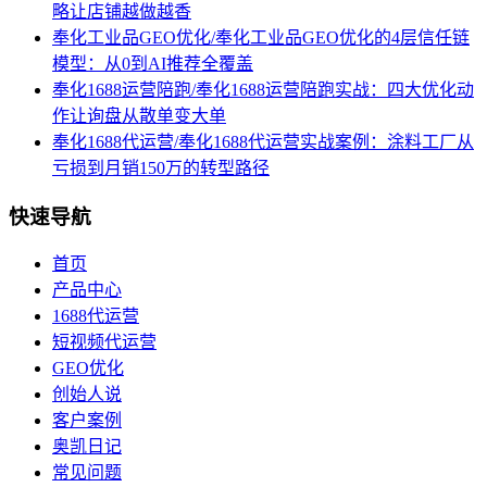
略让店铺越做越香
奉化工业品GEO优化/奉化工业品GEO优化的4层信任链
模型：从0到AI推荐全覆盖
奉化1688运营陪跑/奉化1688运营陪跑实战：四大优化动
作让询盘从散单变大单
奉化1688代运营/奉化1688代运营实战案例：涂料工厂从
亏损到月销150万的转型路径
快速导航
首页
产品中心
1688代运营
短视频代运营
GEO优化
创始人说
客户案例
奥凯日记
常见问题