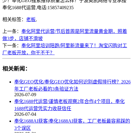
少？奉化GEO搜索推荐质量怎么样？宁波奥凯网络专业承接
奉化1688代运营,电话:15857409235
相关标签：
老板
,
上一条：
奉化阿里代运营/节后首周是阿里流量黄金期，照着
做3步，店铺不滑坡
下一条：
奉化阿里培训陪跑/阿里新流量来了！淘宝闪购对工
厂老板开放，你干不干？
相关新闻：
奉化GEO优化/奉化GEO优化如何识别虚假排行榜？2026
年工厂老板必看的3条验证方法
2026-07-09
奉化1688代运营/谨慎老板观察2年合作4个项目，奉化
1688代运营凭实力收获信任
2026-07-04
奉化1688AI获客/奉化1688AI获客，工厂老板最容易踩的
3个误区