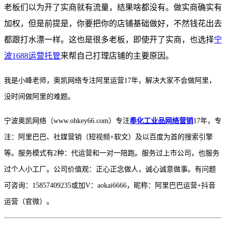
老板们以为开了实商就有流量，结果啥都没有。做实商确实有
加权，但是前提是，你要把你的店铺基础做好，不然钱花出去
都跟打水漂一样。这也是很多老板，即使开了实商，也选择
宁
波1688运营托管
来帮自己打理店铺的主要原因。
我是小峰老师，奥凯网络专注阿里运营
17年，解决大家不会做阿里，
没时间做阿里的难题。
宁波奥凯网络（
www.ohkey66.com）专注
奉化工业品网络营销
17年，专
注：阿里巴巴、社媒营销（短视频+软文）及以百度为首的搜索引擎
等。服务模式有2种：代运营和一对一陪跑。服务过上市公司，也服务
过个人小工厂。公司价值观：正心正念做人，诚心诚意做事。有问题
可咨询：15857409235或加V：aokai6666，昵称：阿里巴巴运营+抖音
运营（官微）。