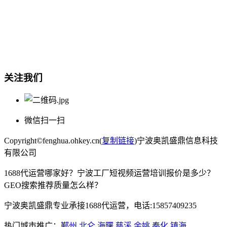
总部地址：鄞州商会大厦-南楼
宁波奥凯盛鼎信息科技有限公司
电话:15857409235
关注我们
微信扫一扫
Copyright©fenghua.ohkey.cn(
复制链接
)宁波奥凯盛鼎信息科技
有限公司
1688代运营哪家好？宁波工厂短视频运营培训报价是多少？
GEO搜索推荐质量怎么样？
宁波奥凯盛鼎专业承接1688代运营，电话:15857409235
热门城市推广：
鄞州
北仑
海曙
慈溪
余姚
奉化
镇海