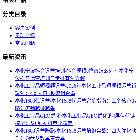
相关产品
分类目录
客户案例
奥凯日记
常见问题
最新资讯
奉化宁波抖音运营培训/抖音视频0播放怎么办？奉化宁
波抖音运营培训三步排查法详解
奉化工业品短视频运营/2026年奉化工业品短视频运营新
玩法：4类内容+投流组合拳
奉化1688代运营/奉化1688代运营避坑指南：三个核心策
略让店铺越做越香
奉化工业品GEO优化/奉化工业品GEO优化的4层信任链
模型：从0到AI推荐全覆盖
奉化1688运营陪跑/奉化1688运营陪跑实战：四大优化动
作让询盘从散单变大单