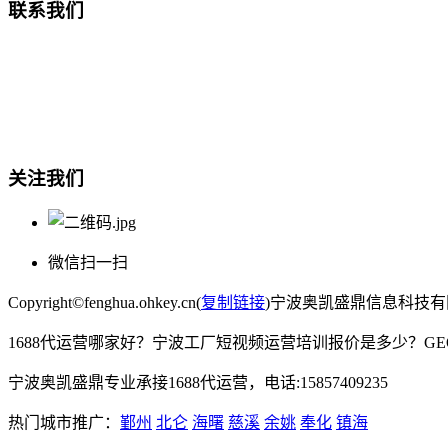
联系我们
总部地址：鄞州商会大厦-南楼
宁波奥凯盛鼎信息科技有限公司
电话:15857409235
关注我们
微信扫一扫
Copyright©fenghua.ohkey.cn(
复制链接
)宁波奥凯盛鼎信息科技
1688代运营哪家好？宁波工厂短视频运营培训报价是多少？G
宁波奥凯盛鼎专业承接1688代运营，电话:15857409235
热门城市推广：
鄞州
北仑
海曙
慈溪
余姚
奉化
镇海