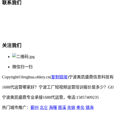
联系我们
总部地址：鄞州商会大厦-南楼
宁波奥凯盛鼎信息科技有限公司
电话:15857409235
关注我们
微信扫一扫
Copyright©fenghua.ohkey.cn(
复制链接
)宁波奥凯盛鼎信息科技
1688代运营哪家好？宁波工厂短视频运营培训报价是多少？G
宁波奥凯盛鼎专业承接1688代运营，电话:15857409235
热门城市推广：
鄞州
北仑
海曙
慈溪
余姚
奉化
镇海